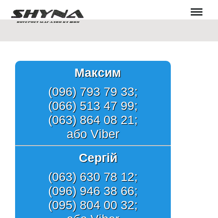
Меню
Максим
(096) 793 79 33;
(066) 513 47 99;
(063) 864 08 21;
або Viber
Сергій
(063) 630 78 12;
(096) 946 38 66;
(095) 804 00 32;