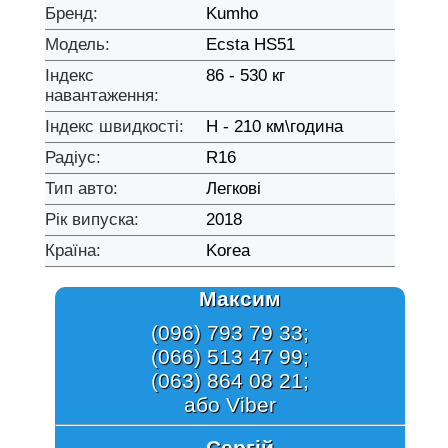
Бренд:
Kumho
Модель:
Ecsta HS51
Індекс
86 - 530 кг
навантаження:
Індекс швидкості:
H - 210 км\година
Радіус:
R16
Тип авто:
Легкові
Рік випуска:
2018
Країна:
Korea
Максим
(096) 793 79 33;
(066) 513 47 99;
(063) 864 08 21;
або Viber
Сергій