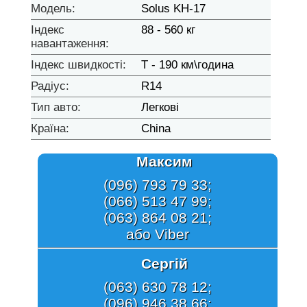
Модель:
Solus KH-17
Індекс
88 - 560 кг
навантаження:
Індекс швидкості:
T - 190 км\година
Радіус:
R14
Тип авто:
Легкові
Країна:
China
Максим
(096) 793 79 33;
(066) 513 47 99;
(063) 864 08 21;
або Viber
Сергій
(063) 630 78 12;
(096) 946 38 66;