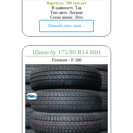
Вартість: 700 грн.шт
В наявності: Так
Тип авто: Легкові
Сезон шини: Літо
Повний опис шин...
Шини бу 175/80 R14 88H
Firestone - F-580