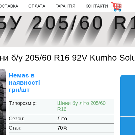
ОСТАВКА
ОПЛАТА
ГАРАНТІЯ
КОНТАКТИ
У 205/60 R
ини б/у 205/60 R16 92V Kumho Sol
Немає в
наявності
грн/шт
Типорозмір:
Шини бу літо 205/60
R16
Сезон:
Літо
Стан:
70%