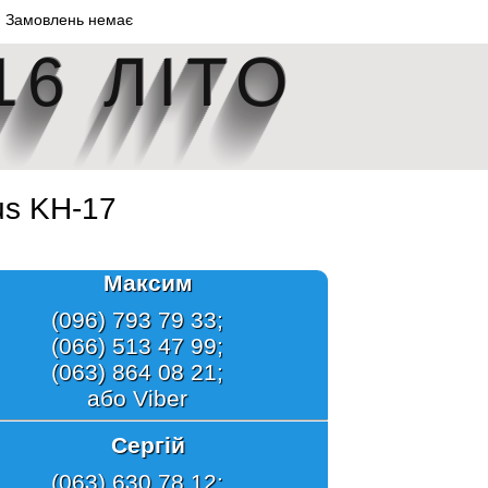
Замовлень немає
16 ЛІТО
us KH-17
Максим
(096) 793 79 33;
(066) 513 47 99;
(063) 864 08 21;
або Viber
Сергій
(063) 630 78 12;