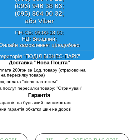
(096) 946 38 66;
(095) 804 00 32;
або Viber
ПН-СБ: 09:00-18:00;
НД: Вихідний;
Онлайн замовлення:
цілодобово
територія "ПОДІЛ БІЗНЕС-ПАРК"
Доставка "Нова Пошта"
лата 200грн за 1од. товару (страховочна
на пересилку товара)
к, оплата "після платежем"
 послуг пересилки товару: "Отримувач"
Гарантія
арантія на будь який шиномонтаж
нна гарантія обкатки шин на дорозі