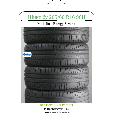
Шини бу 205/60 R16 96H
Michelin - Energy Saver +
Вартість: 800 грн.шт
В наявності: Так