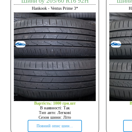
Шини бу 205/60 R16 92H
Шини 
Hankook - Ventus Prime 3*
H
Вартість: 1000 грн.шт
В
В наявності: Так
Тип авто: Легкові
Сезон шини: Літо
Повний опис шин...