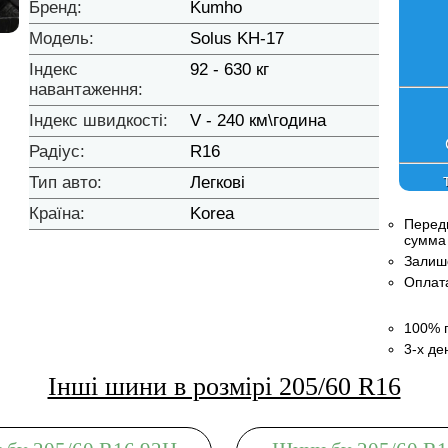
Бренд:
Kumho
Модель:
Solus KH-17
Індекс
92 - 630 кг
навантаження:
Індекс швидкості:
V - 240 км\година
Радіус:
R16
Тип авто:
Легкові
Країна:
Korea
Передп
сумма 
Залишо
Оплата
100% г
3-х де
Інші шини в розмірі 205/60 R16