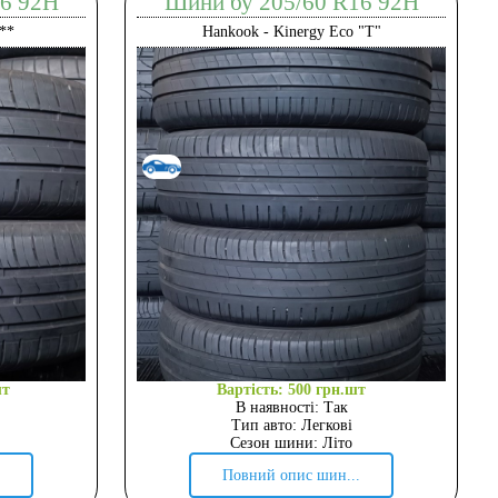
16 92H
Шини бу 205/60 R16 92H
**
Hankook - Kinergy Eco "T"
шт
Вартість: 500 грн.шт
В наявності: Так
Тип авто: Легкові
Сезон шини: Літо
Повний опис шин...