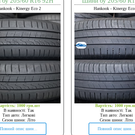
бу 205/60 R16 92H
Шини бу 205/60 R
ankook - Kinergy Eco 2
Hankook - Kinergy Eco
артість: 1000 грн.шт
Вартість: 1000 грн.
В наявності: Так
В наявності: Так
Тип авто: Легкові
Тип авто: Легкові
Сезон шини: Літо
Сезон шини: Літо
Повний опис шин...
Повний опис шин...